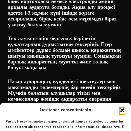
банк карточкасы немесе электронды әмиян
арқылы аударуға болады. Ақша алу процесі
әдетте 1-3 жұмыс күні ішінде жүзеге
асырылады, бірақ кейде осы мерзімден біраз
ұзақтау болуы мүмкін.
Тек алуға өтініш бергенде, берілетін
құжаттардың дұрыстығын тексеріңіз. Егер
мәліметтер дұрыс болмай шықса, қаражаттың
шығуы қиындық туғызуы мүмкін. Сондықтан
барлық ақпараттың сауатты және толық
болуы маңызды.
Назар аударыңыз, күнделікті шектеулер мен
максималды төлемдердің бар екенін тексеріңіз.
Мүмкін болатын алушылар тізімі мен
комиссиялар жөнінде ақпаратты операция
жүргізер алдында зерттеп алыңыз.
Gestionar consentimiento
Para ofrecer las mejores experiencias, utilizamos tecnologías como las
cookies para almacenar y/o acceder a la información del dispositivo. El