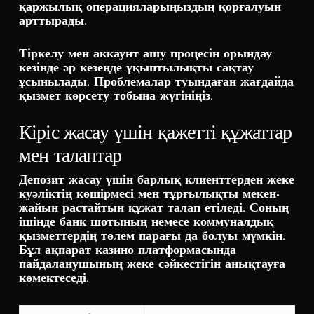
қаржылық операцияларыңыздың қорғалуын
арттырады.
Тіркелу мен аккаунт ашу процесін орындау
кезінде әр кезеңде ұқыптылықты сақтау
ұсынылады. Проблемалар туындаған жағдайда
қызмет көрсету тобына жүгініңіз.
Кіріс жасау үшін қажетті құжаттар
мен талаптар
Депозит жасау үшін барлық клиенттерден жеке
куәліктің көшірмесі мен тұрғылықты мекен-
жайын растайтын құжат талап етіледі. Соның
ішінде банк шотының немесе коммуналдық
қызметтердің төлем парағы да болуы мүмкін.
Бұл ақпарат казино платформасында
пайдаланушының жеке сәйкестігін анықтауға
көмектеседі.