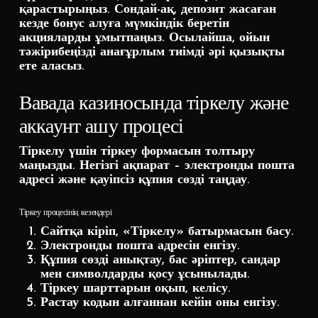
қарастырыңыз. Сондай-ақ, депозит жасаған
кезде бонус алуға мүмкіндік беретін
акцияларды ұмытпаңыз. Осылайша, ойын
тәжірибеңізді анағұрлым тиімді әрі қызықты
ете аласыз.
Вавада казиносында тіркелу және
аккаунт ашу процесі
Тіркелу үшін тіркеу формасын толтыру
маңызды. Негізгі ақпарат – электронды пошта
адресі және қауіпсіз құпия сөзді таңдау.
Тіркеу процесінің кезеңдері
Сайтқа кіріп, «Тіркелу» батырмасын басу.
Электронды пошта адресін енгізу.
Құпия сөзді анықтау, бас әріптер, сандар
мен символдарды қосу ұсынылады.
Тіркеу шарттарын оқып, келісу.
Растау кодын алғаннан кейін оны енгізу.