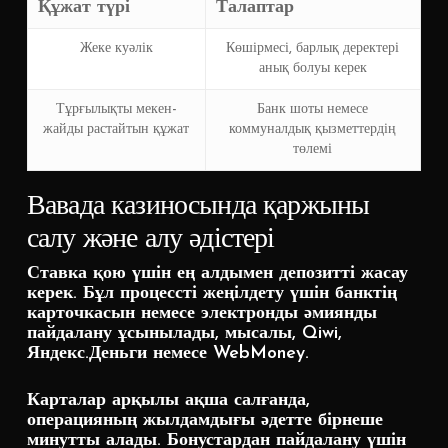
Құжат түрі
Талаптар
Жеке куәлік
Көшірмесі, барлық деректері
анық болуы керек
Тұрғылықты мекен-
Банк шоты немесе
жайды растайтын құжат
коммуналдық қызметтердің
төлемі
Вавада казиносында қаржыны
салу және алу әдістері
Ставка қою үшін ең алдымен депозитті жасау
керек. Бұл процессті жеңілдету үшін банктің
карточкасын немесе электронды әмиянды
пайдалану ұсынылады, мысалы, Qiwi,
Яндекс.Деньги немесе WebMoney.
Карталар арқылы ақша салғанда,
операцияның жылдамдығы әдетте бірнеше
минутты алады. Бонустардан пайдалану үшін