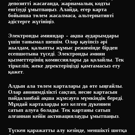
депозитті жасағанда, жарнамалық кодты
енгізуді ұмытпаңыз. Алайда, егер карта
бойынша төлем жасалмаса, альтернативті
әдістерге жүгініңіз.
Электронды әмияндар – ақша аударымдары
үшін танымал шешім. Олар қауіпсіз әрі
жылдам, қалыпты жұмыс режимінде бірден
есепшотына түседі. Электронды әмиян
қызметтерінің комиссиялары да қолайлы. Тек
тіркеліп, жеке деректеріңізді қамтамасыз ету
қажет.
Алдын ала төлем карталары да өте ыңғайлы.
Олар анонимділікті сақтап, несие картасын
пайдаланбай ақша жұмсауға мүмкіндік береді.
Мұндай карталарды кез келген дүкеннен
сатып алуға болады. Тек картаны сатып
алғаннан кейін активациялауды ұмытпаңыз.
Түскен қаражатты алу кезінде, меншікті шотқа