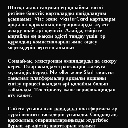
Шотқа ақша салудың ең қолайлы тәсілі
ретінде банктік карталарды пайдалануды
ұсынамыз. Visa және MasterCard карталары
арқылы қаржылық операцияларды жүзеге
асыру оңай әрі қауіпсіз. Алайда, өзіңізге
ыңғайлы ең жақсы әдісті таңдау үшін, әр
құралдың комиссияларын және өңдеу
мерзімдерін зерттеп алыңыз.
Сондай-ақ, электронды әмияндарды да ескеру
керек. Олар жылдам транзакция жасауға
мүмкіндік береді. Neteller және Skrill сияқты
танымал платформалар арқылы ақшаны
енгізу процесі жылдам әрі қолайлы болып
табылады. Тек тіркелу және верификациядан
өту қажет.
Сайтта ұсынылған
вавада кз
платформасы әр
түрлі депозит тәсілдерін ұсынады. Сондықтан,
қаржылық операцияларыңызды жүргізбес
бұрын, әр әдістің шарттарын мұқият