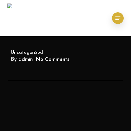
Skip
to
main
Menu
content
Uncategorized
By
admin
No Comments