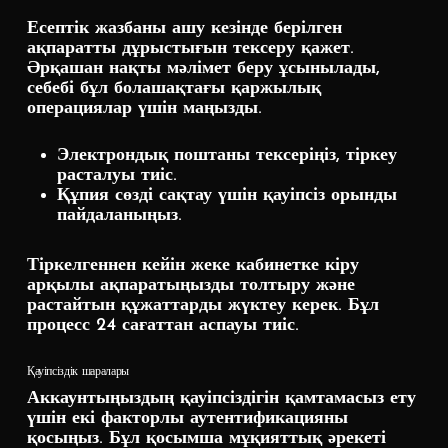
Есептік жазбаны ашу кезінде берілген
ақпаратты дұрыстығын тексеру қажет.
Әрқашан нақты мәлімет беру ұсынылады,
себебі бұл болашақтағы қаржылық
операциялар үшін маңызды.
Электрондық поштаны тексеріңіз, тіркеу
расталуы тиіс.
Құпия сөзді сақтау үшін қауіпсіз орынды
пайдаланыңыз.
Тіркелгеннен кейін жеке кабинетке кіру
арқылы ақпаратыңызды толтыру және
растайтын құжаттарды жүктеу керек. Бұл
процесс 24 сағаттан аспауы тиіс.
Қауіпсіздік шаралары
Аккаунтыңыздың қауіпсіздігін қамтамасыз ету
үшін екі факторлы аутентификацияны
қосыңыз. Бұл қосымша мұқияттық әрекеті